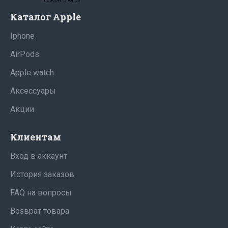
Квалифицированные специалисты ответят
Каталог Apple
на любой ваш вопрос и подберут вам
смартфон или hi-fi оборудование;
Iphone
Вы можете купить смартфон apple iphone 15
AirPods
128gb yellow mDs5BLhM в Смоленске в
кредит и рассрочку у официального дилера;
Apple watch
Весь спектр сопутствующих услуг,
Аксессуары
настройка, подбор аксессуаров;
Тысячи довольных клиентов, отличные
Акции
отзывы на Яндекс.Маркет!
Наличие официальных салонов «DroidOne» в
Клиентам
городах: Смоленск, Тверь, Новороссийск,
Вход в аккаунт
Краснодар.
Кредит, гарантия производителя Apple;
История заказов
Более 10 лет на рынке!
FAQ на вопросы
Возврат товара